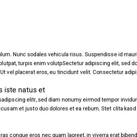
bulum. Nunc sodales vehicula risus. Suspendisse id mauris
volutpat, turpis enim volutpSectetur adipiscing elit, sed 
 vel placerat eros, eu tincidunt velit. Consectetur adipisc
 iste natus et
sadipscing elitr, sed diam nonumy eirmod tempor invidun
accusam et justo duo dolores et ea rebum. Stet clita kas
ras congue eros nec quam laoreet, in viverra erat bibend